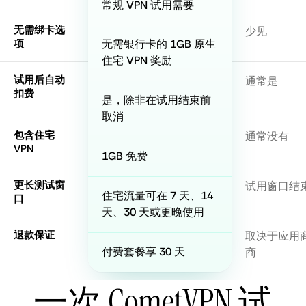
常规 VPN 试用需要
无需绑卡选
少见
项
无需银行卡的 1GB 原生
住宅 VPN 奖励
试用后自动
通常是
扣费
是，除非在试用结束前
取消
包含住宅
通常没有
VPN
1GB 免费
更长测试窗
试用窗口结
住宅流量可在 7 天、14
口
天、30 天或更晚使用
退款保证
取决于应用
付费套餐享 30 天
商
一次 CometVPN 试