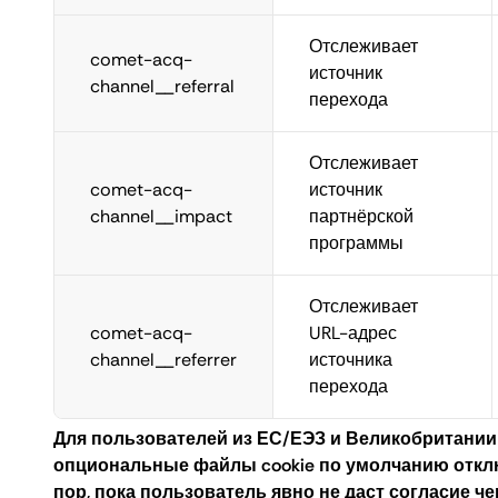
Отслеживает
comet-acq-
источник
channel__referral
перехода
Отслеживает
comet-acq-
источник
channel__impact
партнёрской
программы
Отслеживает
comet-acq-
URL-адрес
channel__referrer
источника
перехода
Для пользователей из ЕС/ЕЭЗ и Великобритании
опциональные файлы cookie по умолчанию откл
пор, пока пользователь явно не даст согласие ч